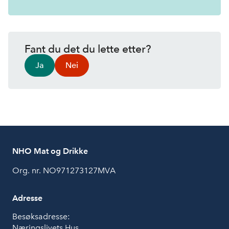
Fant du det du lette etter?
Ja
Nei
NHO Mat og Drikke
Org. nr. NO971273127MVA
Adresse
Besøksadresse:
Næringslivets Hus