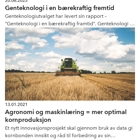
20.06.2023
Genteknologi i en bærekraftig fremtid
Genteknologiutvalget har levert sin rapport –
"Genteknologi i en bærekraftig framtid". Genteknologi er
i svært rask utvikling, og utvalget har foretatt en bred
gjennomgang av ulike spørsmål rundt teknologi og
rammeverk.
13.01.2021
Agronomi og maskinlæring = mer optimal
kornproduksjon
Et nytt innovasjonsprosjekt skal gjennom bruk av data gi
kornbonden innsikt og råd til forbedring av sin