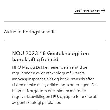
kornproduksjon. Målet er en mer optimal
kornproduksjon med et redusert klimaavtrykk.
Les flere saker
Aktuelle høringsinnspill:
NOU 2023:18 Genteknologi i en
bærekraftig fremtid
NHO Mat og Drikke mener den fremtidige
reguleringen av genteknologi må ivareta
innovasjonspotensialet og konkurransekraften
til den norske mat-, drikke- og bionæringen. Det
betyr at Norge som et minimum må følge
regelverksutviklingen i EU, og åpne for økt bruk
av genteknologi på planter.