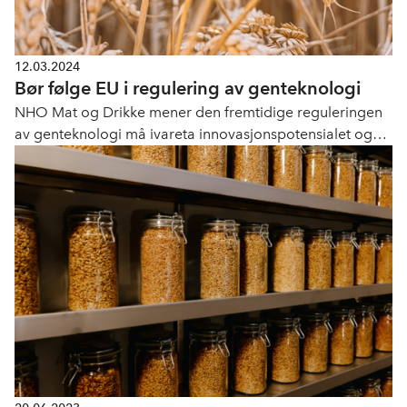
12.03.2024
Bør følge EU i regulering av genteknologi
NHO Mat og Drikke mener den fremtidige reguleringen
av genteknologi må ivareta innovasjonspotensialet og
konkurransekraften til den norske mat-, drikke- og
bionæringen. Det betyr at Norge som et minimum må
følge regelverksutviklingen i EU, og åpne for økt bruk av
genteknologi på planter.