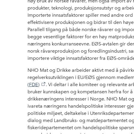
høy bruk av norske råvarer, men også import av 
produkter, teknologi, produksjonsutstyr og arbeid
Importerte innsatsfaktorer spiller med andre ord 
effektivisere produksjonen og bidrar til den høye
Parallell tilgang på både norske råvarer og impor
begge vesentlige faktorer for en høy matproduks
næringens konkurranseevne. EØS-avtalen gir der
norsk råvareproduksjon og foredlingsindustri, 
importere viktige innsatsfaktorer fra EØS-område
NHO Mat og Drikke arbeider aktivt med å påvirke
regelverksutviklingen i EU/EØS gjennom medlem
(FDE)
. Vi deltar i alle komiteer og relevante 
bruker kunnskapen og kompetansen herfra for å 
drikkenæringens interesser i Norge. NHO Mat og
ivareta næringens handelspolitiske interesser g
politiske miljøet, deltakelse i Utenriksdepartem
dialog med Landbruks- og matdepartementet og
fiskeridepartementet om handelspolitiske spørsm