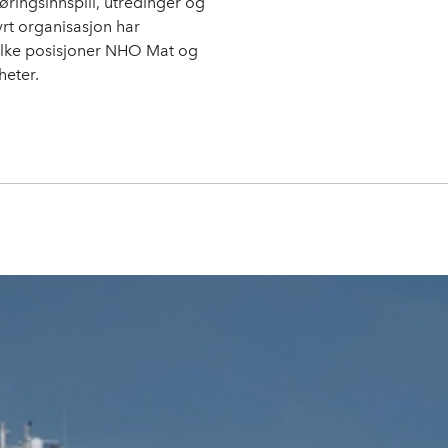
ringsinnspill, utredinger og
yrt organisasjon har
ilke posisjoner NHO Mat og
heter.