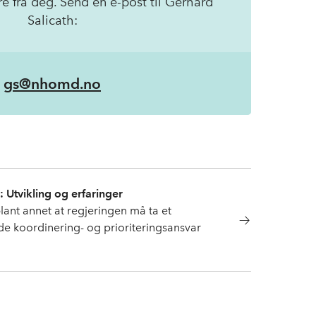
re fra deg. Send en e-post til Gerhard
Salicath:
gs@nhomd.no
tvikling og erfaringer
nt annet at regjeringen må ta et
de koordinering- og prioriteringsansvar