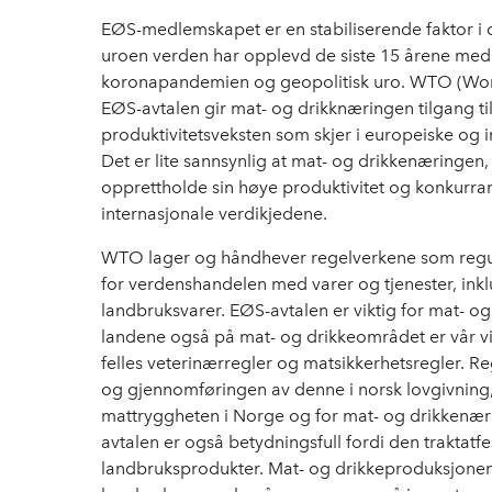
EØS-medlemskapet er en stabiliserende faktor i
uroen verden har opplevd de siste 15 årene med k
koronapandemien og geopolitisk uro. WTO (Wor
EØS-avtalen gir mat- og drikknæringen tilgang ti
produktivitetsveksten som skjer i europeiske og i
Det er lite sannsynlig at mat- og drikkenæringen, 
opprettholde sin høye produktivitet og konkurrans
internasjonale verdikjedene.
WTO lager og håndhever regelverkene som regul
for verdenshandelen med varer og tjenester, ink
landbruksvarer. EØS-avtalen er viktig for mat- o
landene også på mat- og drikkeområdet er vår vi
felles veterinærregler og matsikkerhetsregler. Re
og gjennomføringen av denne i norsk lovgivning,
mattryggheten i Norge og for mat- og drikkenæ
avtalen er også betydningsfull fordi den traktatf
landbruksprodukter. Mat- og drikkeproduksjonen 