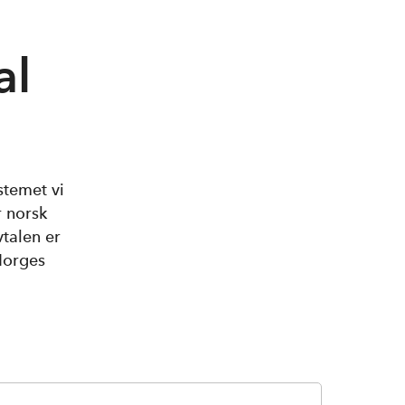
al
stemet vi
r norsk
talen er
Norges