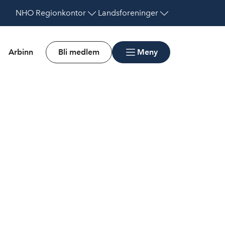
NHO
Regionkontor
Landsforeninger
Arbinn
Bli medlem
Meny