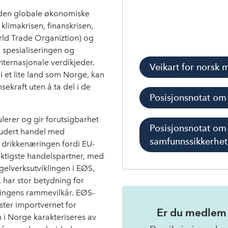
 den globale økonomiske
limakrisen, finanskrisen,
ld Trade Organiztion) og
l spesialiseringen og
nternasjonale verdikjeder.
Veikart for norsk 
i et lite land som Norge, kan
ekraft uten å ta del i de
Posisjonsnotat om 
erer og gir forutsigbarhet
Posisjonsnotat om
ludert handel med
samfunnssikkerhet
g drikkenæringen fordi EU-
ktigste handelspartner, med
gelverksutviklingen i EØS,
 har stor betydning for
ringens rammevilkår. EØS-
ester importvernet for
Er du medlem og
i Norge karakteriseres av