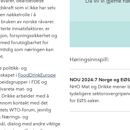
Da vil vi gjerne hø
råvarer, bearbeidede
skraft som vi ikke har selv.
en nøkkelrolle i å
 bruken av norske råvarer.
terte innsatsfaktorer, er
jon, forsyningssikkerhet og
med forutsigbarhet for
samtidig som næringen kan
t.
Høringsinnspill:
 politikk- og
skapet i
FoodDrinkEurope
NOU 2024:7 Norge og EØS: U
arbeidsgrupper i FDE og
NHO Mat og Drikke mener bla
ivareta mat- og
tydeligere sektorovergripen
 Drikke arbeider med å
for EØS-saker.
jennom kontakt med det
entets WTO-forum, jevnlig
 Nærings- og
ål, dialog med andre viktige