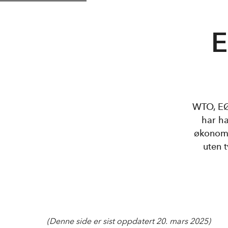
E
WTO, EØS
har ha
økonomi
uten 
(Denne side er sist oppdatert 20. mars 2025)