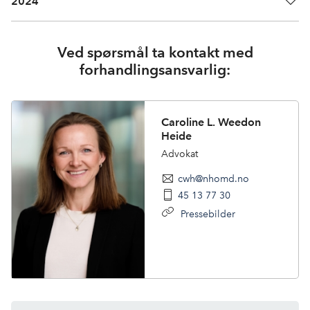
2024
Ved spørsmål ta kontakt med
forhandlingsansvarlig:
Caroline L. Weedon
Heide
Advokat
cwh@nhomd.no
45 13 77 30
Pressebilder