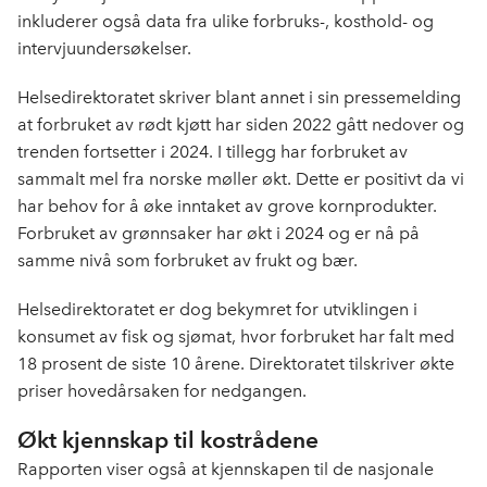
k
n
inkluderer også data fra ulike forbruks-, kosthold- og
intervjuundersøkelser.
Helsedirektoratet skriver blant annet i sin pressemelding
at forbruket av rødt kjøtt har siden 2022 gått nedover og
trenden fortsetter i 2024. I tillegg har forbruket av
sammalt mel fra norske møller økt. Dette er positivt da vi
har behov for å øke inntaket av grove kornprodukter.
Forbruket av grønnsaker har økt i 2024 og er nå på
samme nivå som forbruket av frukt og bær.
Helsedirektoratet er dog bekymret for utviklingen i
konsumet av fisk og sjømat, hvor forbruket har falt med
18 prosent de siste 10 årene. Direktoratet tilskriver økte
priser hovedårsaken for nedgangen.
Økt kjennskap til kostrådene
Rapporten viser også at kjennskapen til de nasjonale