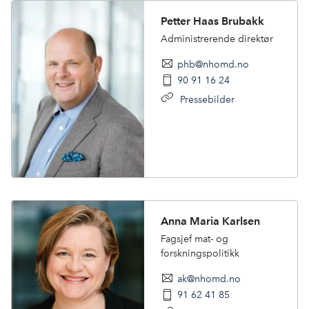
Petter Haas Brubakk
Administrerende direktør
phb@nhomd.no
90 91 16 24
Pressebilder
Anna Maria Karlsen
Fagsjef mat- og
forskningspolitikk
ak@nhomd.no
91 62 41 85