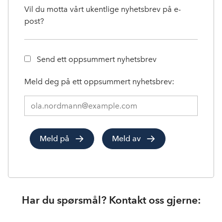
Vil du motta vårt ukentlige nyhetsbrev på e-
post?
Send ett oppsummert nyhetsbrev
Meld deg på ett oppsummert nyhetsbrev:
Meld
deg
på
1
Meld på
Meld av
nyhetsbrev:
Har du spørsmål? Kontakt oss gjerne: