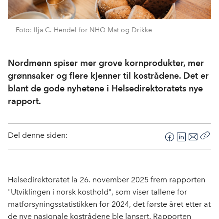
Foto: Ilja C. Hendel for NHO Mat og Drikke
Nordmenn spiser mer grove kornprodukter, mer
grønnsaker og flere kjenner til kostrådene. Det er
blant de gode nyhetene i Helsedirektoratets nye
rapport.
Del denne siden:
F
L
E
Kop
a
i
-
len
c
n
p
e
k
o
Helsedirektoratet la 26. november 2025 frem rapporten
b
e
s
"Utviklingen i norsk kosthold", som viser tallene for
o
d
t
matforsyningsstatistikken for 2024, det første året etter at
o
I
de nye nasjonale kostrådene ble lansert. Rapporten