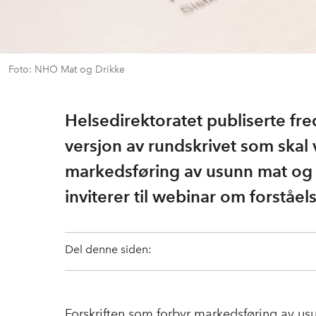
Foto: NHO Mat og Drikke
Helsedirektoratet publiserte f
versjon av rundskrivet som skal 
markedsføring av usunn mat og
inviterer til webinar om forståel
Del denne siden:
Forskriften som forbyr markedsføring av us