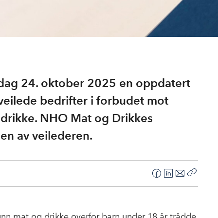
redag 24. oktober 2025 en oppdatert
veilede bedrifter i forbudet mot
 drikke. NHO Mat og Drikkes
sen av veilederen.
F
L
E
Kopier
a
i
-
lenke
c
n
p
e
k
o
unn mat og drikke overfor barn under 18 år trådde