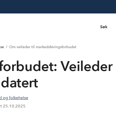
Søk
lse
Om veileder til markedsføringsforbudet
orbudet: Veileder
datert
d og folkehelse
rt
25.10.2025