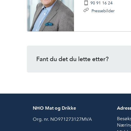
90 91 16 24
Pressebilder
Fant du det du lette etter?
NHO Mat og Drikke
Adres
Besøk
Org. nr. NO971273127MVA
Næring