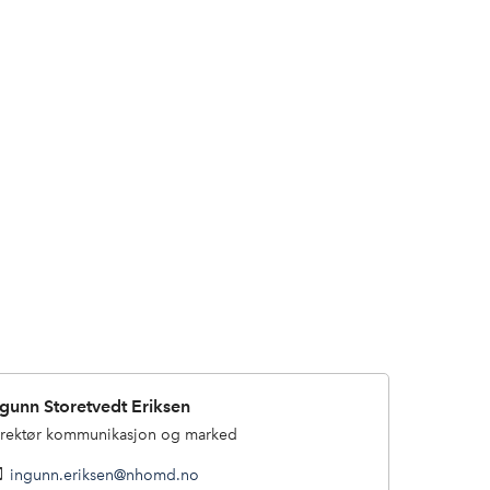
:
ngunn Storetvedt Eriksen
rektør kommunikasjon og marked
ingunn.eriksen@nhomd.no