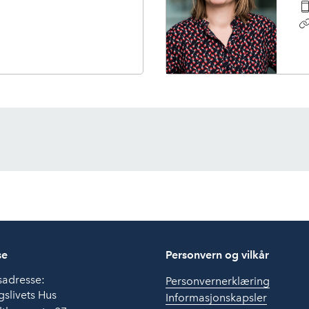
se
Personvern og vilkår
sadresse:
Personvernerklæring
slivets Hus
Informasjonskapsler