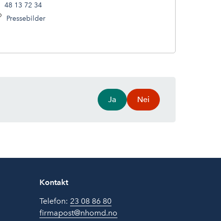
48 13 72 34
Pressebilder
Ja
Nei
Kontakt
Telefon:
23 08 86 80
firmapost@nhomd.no