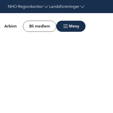
NHO
Regionkontor
Landsforeninger
Arbinn
Bli medlem
Meny