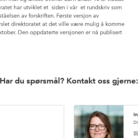
b
e
s
ratet har utviklet et siden i vår et rundskriv som
o
d
t
ståelsen av forskriften. Første versjon av
o
I
varslet direktoratet at det ville være mulig å komme
k
n
tober. Den oppdaterte versjonen er nå publisert
Har du spørsmål? Kontakt oss gjerne
I
Di