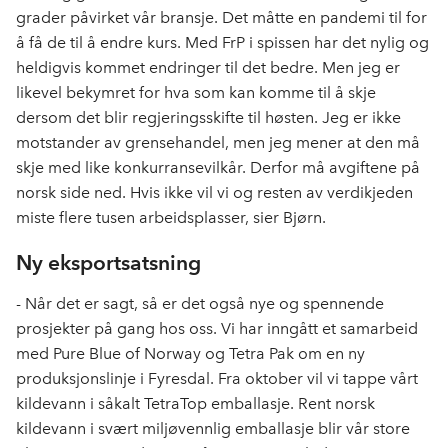
grader påvirket vår bransje. Det måtte en pandemi til for
å få de til å endre kurs. Med FrP i spissen har det nylig og
heldigvis kommet endringer til det bedre. Men jeg er
likevel bekymret for hva som kan komme til å skje
dersom det blir regjeringsskifte til høsten. Jeg er ikke
motstander av grensehandel, men jeg mener at den må
skje med like konkurransevilkår. Derfor må avgiftene på
norsk side ned. Hvis ikke vil vi og resten av verdikjeden
miste flere tusen arbeidsplasser, sier Bjørn.
Ny eksportsatsning
- Når det er sagt, så er det også nye og spennende
prosjekter på gang hos oss. Vi har inngått et samarbeid
med Pure Blue of Norway og Tetra Pak om en ny
produksjonslinje i Fyresdal. Fra oktober vil vi tappe vårt
kildevann i såkalt TetraTop emballasje. Rent norsk
kildevann i svært miljøvennlig emballasje blir vår store