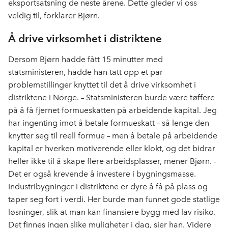
eksportsatsning de neste årene. Dette gleder vi oss
veldig til, forklarer Bjørn.
Å drive virksomhet i distriktene
Dersom Bjørn hadde fått 15 minutter med
statsministeren, hadde han tatt opp et par
problemstillinger knyttet til det å drive virksomhet i
distriktene i Norge. – Statsministeren burde være tøffere
på å få fjernet formueskatten på arbeidende kapital. Jeg
har ingenting imot å betale formueskatt – så lenge den
knytter seg til reell formue – men å betale på arbeidende
kapital er hverken motiverende eller klokt, og det bidrar
heller ikke til å skape flere arbeidsplasser, mener Bjørn. -
Det er også krevende å investere i bygningsmasse.
Industribygninger i distriktene er dyre å få på plass og
taper seg fort i verdi. Her burde man funnet gode statlige
løsninger, slik at man kan finansiere bygg med lav risiko.
Det finnes ingen slike muligheter i dag, sier han. Videre