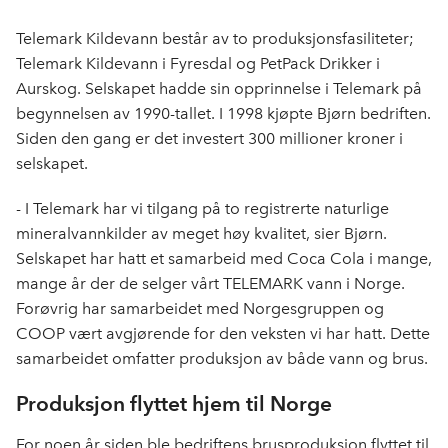
c
n
p
e
k
o
Telemark Kildevann består av to produksjonsfasiliteter;
b
e
s
Telemark Kildevann i Fyresdal og PetPack Drikker i
o
d
t
Aurskog. Selskapet hadde sin opprinnelse i Telemark på
o
I
begynnelsen av 1990-tallet. I 1998 kjøpte Bjørn bedriften.
k
n
Siden den gang er det investert 300 millioner kroner i
selskapet.
- I Telemark har vi tilgang på to registrerte naturlige
mineralvannkilder av meget høy kvalitet, sier Bjørn.
Selskapet har hatt et samarbeid med Coca Cola i mange,
mange år der de selger vårt TELEMARK vann i Norge.
Forøvrig har samarbeidet med Norgesgruppen og
COOP vært avgjørende for den veksten vi har hatt. Dette
samarbeidet omfatter produksjon av både vann og brus.
Produksjon flyttet hjem til Norge
For noen år siden ble bedriftens brusproduksjon flyttet til