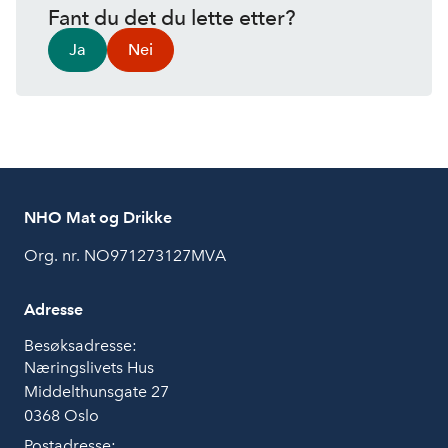
Fant du det du lette etter?
Ja
Nei
NHO Mat og Drikke
Org. nr. NO971273127MVA
Adresse
Besøksadresse:
Næringslivets Hus
Middelthunsgate 27
0368 Oslo
Postadresse: