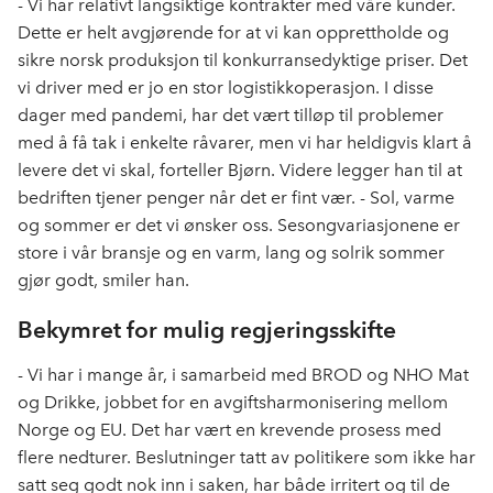
- Vi har relativt langsiktige kontrakter med våre kunder.
Dette er helt avgjørende for at vi kan opprettholde og
sikre norsk produksjon til konkurransedyktige priser. Det
vi driver med er jo en stor logistikkoperasjon. I disse
dager med pandemi, har det vært tilløp til problemer
med å få tak i enkelte råvarer, men vi har heldigvis klart å
levere det vi skal, forteller Bjørn. Videre legger han til at
bedriften tjener penger når det er fint vær. - Sol, varme
og sommer er det vi ønsker oss. Sesongvariasjonene er
store i vår bransje og en varm, lang og solrik sommer
gjør godt, smiler han.
Bekymret for mulig regjeringsskifte
- Vi har i mange år, i samarbeid med BROD og NHO Mat
og Drikke, jobbet for en avgiftsharmonisering mellom
Norge og EU. Det har vært en krevende prosess med
flere nedturer. Beslutninger tatt av politikere som ikke har
satt seg godt nok inn i saken, har både irritert og til de