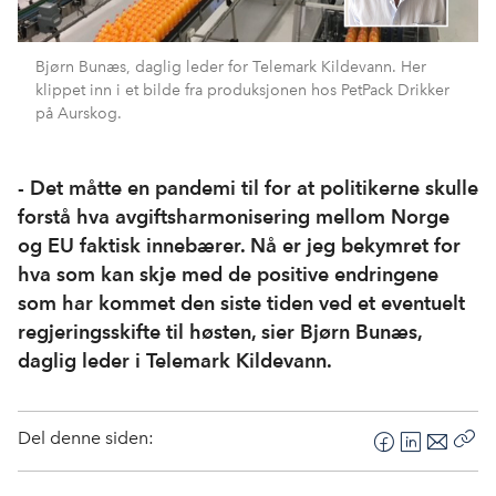
Bjørn Bunæs, daglig leder for Telemark Kildevann. Her
klippet inn i et bilde fra produksjonen hos PetPack Drikker
på Aurskog.
- Det måtte en pandemi til for at politikerne skulle
forstå hva avgiftsharmonisering mellom Norge
og EU faktisk innebærer. Nå er jeg bekymret for
hva som kan skje med de positive endringene
som har kommet den siste tiden ved et eventuelt
regjeringsskifte til høsten, sier Bjørn Bunæs,
daglig leder i Telemark Kildevann.
Del denne siden:
F
L
E
Kop
a
i
-
len