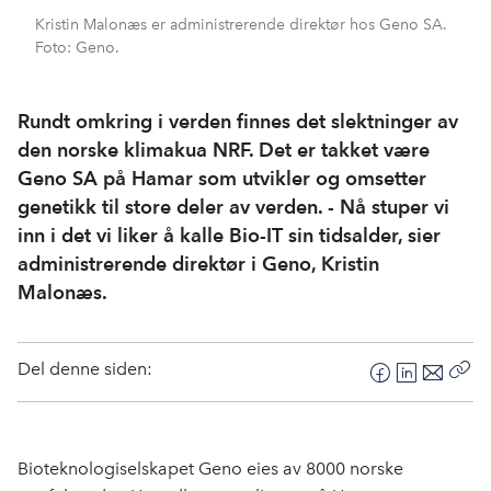
Kristin Malonæs er administrerende direktør hos Geno SA.
Foto: Geno.
Rundt omkring i verden finnes det slektninger av
den norske klimakua NRF. Det er takket være
Geno SA på Hamar som utvikler og omsetter
genetikk til store deler av verden. - Nå stuper vi
inn i det vi liker å kalle Bio-IT sin tidsalder, sier
administrerende direktør i Geno, Kristin
Malonæs.
Del denne siden:
F
L
E
Kop
a
i
-
len
c
n
p
e
k
o
Bioteknologiselskapet Geno eies av 8000 norske
b
e
s