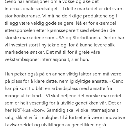
Geno har ambisjoner om å vokse og øke det
internasjonale sædsalget. – I dette markedet er det svært
stor konkurranse. Vi må ha de riktige produktene og i
tillegg være veldig gode selgere. Nå er for eksempel
etterspørselen etter kjønnsseparert sæd økende i de
største markedene som USA og Storbritannia. Derfor har
vi investert stort i ny teknologi for å kunne levere slik
markedene ønsker. Det må til for å greie våre
vekstambisjoner internasjonalt, sier hun.
Hun peker også på en annen viktig faktor som må være
på plass for å klare dette, nemlig dyktige ansatte. - Geno
har på kort tid blitt en arbeidsplass med ansatte fra
mange ulike land. - Vi skal betjene det norske markedet
som er helt vesentlig for å utvikle genetikken vår. Det er
her NRF-kua «bor». Samtidig skal vi øke internasjonalt
salg, slik at vi får mulighet til å fortsette å være innovative
i avlsarbeidet og utviklingen av genetikken også