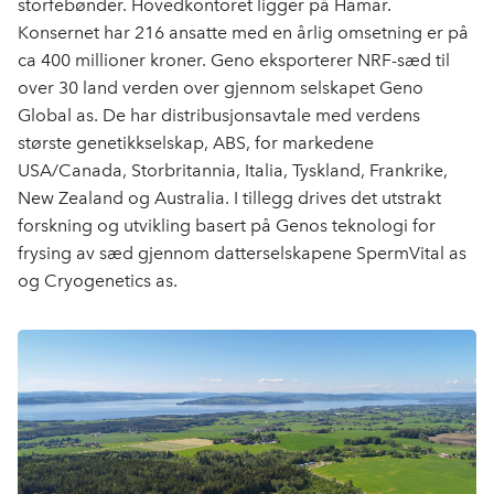
storfebønder. Hovedkontoret ligger på Hamar.
o
d
t
Konsernet har 216 ansatte med en årlig omsetning er på
o
I
ca 400 millioner kroner. Geno eksporterer NRF-sæd til
k
n
over 30 land verden over gjennom selskapet Geno
Global as. De har distribusjonsavtale med verdens
største genetikkselskap, ABS, for markedene
USA/Canada, Storbritannia, Italia, Tyskland, Frankrike,
New Zealand og Australia. I tillegg drives det utstrakt
forskning og utvikling basert på Genos teknologi for
frysing av sæd gjennom datterselskapene SpermVital as
og Cryogenetics as.