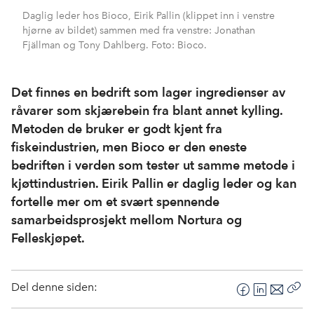
Daglig leder hos Bioco, Eirik Pallin (klippet inn i venstre
hjørne av bildet) sammen med fra venstre: Jonathan
Fjällman og Tony Dahlberg. Foto: Bioco.
Det finnes en bedrift som lager ingredienser av
råvarer som skjærebein fra blant annet kylling.
Metoden de bruker er godt kjent fra
fiskeindustrien, men Bioco er den eneste
bedriften i verden som tester ut samme metode i
kjøttindustrien. Eirik Pallin er daglig leder og kan
fortelle mer om et svært spennende
samarbeidsprosjekt mellom Nortura og
Felleskjøpet.
Del denne siden:
F
L
E
Kop
a
i
-