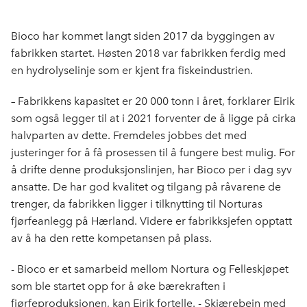
len
c
n
p
e
k
o
Bioco har kommet langt siden 2017 da byggingen av
b
e
s
fabrikken startet. Høsten 2018 var fabrikken ferdig med
o
d
t
en hydrolyselinje som er kjent fra fiskeindustrien.
o
I
k
n
– Fabrikkens kapasitet er 20 000 tonn i året, forklarer Eirik
som også legger til at i 2021 forventer de å ligge på cirka
halvparten av dette. Fremdeles jobbes det med
justeringer for å få prosessen til å fungere best mulig. For
å drifte denne produksjonslinjen, har Bioco per i dag syv
ansatte. De har god kvalitet og tilgang på råvarene de
trenger, da fabrikken ligger i tilknytting til Norturas
fjørfeanlegg på Hærland. Videre er fabrikksjefen opptatt
av å ha den rette kompetansen på plass.
- Bioco er et samarbeid mellom Nortura og Felleskjøpet
som ble startet opp for å øke bærekraften i
fjørfeproduksjonen, kan Eirik fortelle. - Skjærebein med