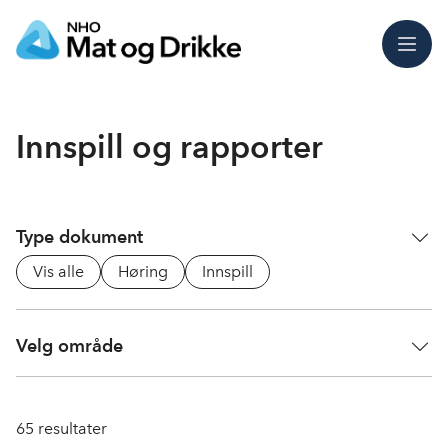
Meny
Innspill og rapporter
Type dokument
Vis alle
Høring
Innspill
Velg område
65
resultater