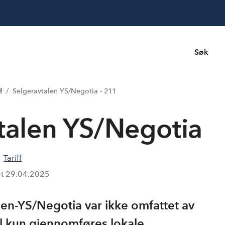
Søk
f
Selgeravtalen YS/Negotia - 211
vtalen YS/Negotia
Tariff
rt
29.04.2025
en-YS/Negotia var ikke omfattet av
l kun gjennomføres lokale