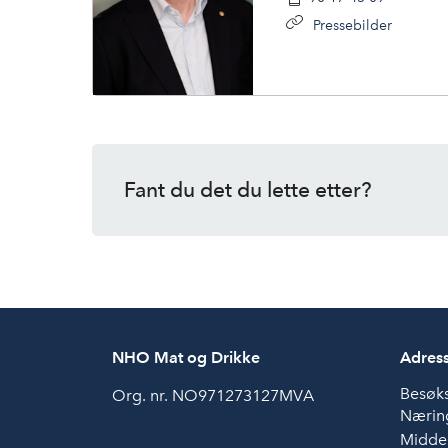
Pressebilder
Fant du det du lette etter?
NHO Mat og Drikke
Adres
Besøk
Org. nr. NO971273127MVA
Næring
Midde