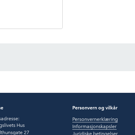
se
Personvern og vilkår
sadresse:
Personvernerklæring
slivets Hus
Informasjonskapsler
lthunsgate 27
Juridiske betingelser