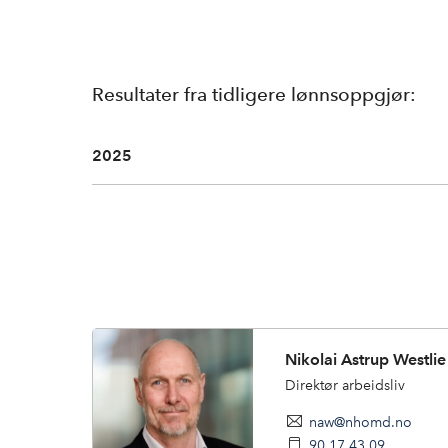
Resultater fra tidligere lønnsoppgjør:
2025
Nikolai Astrup Westlie
Direktør arbeidsliv
naw@nhomd.no
90 17 43 09