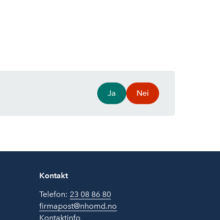
Ja
Nei
Kontakt
Telefon:
23 08 86 80
firmapost@nhomd.no
Kontaktinfo