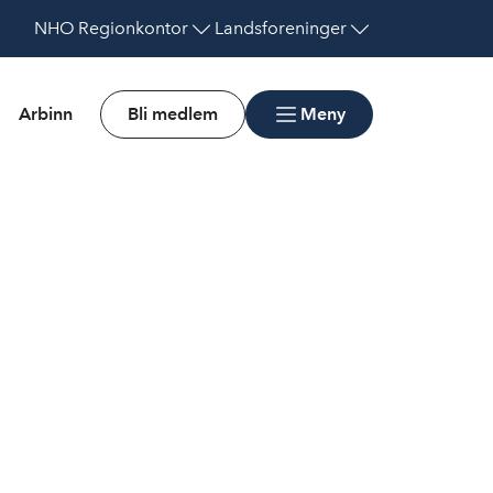
NHO
Regionkontor
Landsforeninger
Arbinn
Bli medlem
Meny