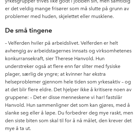
yrkesgrupper trives like godt i jobben sin, men samtidig
er det veldig mange frisører som må slutte på grunn av
problemer med huden, skjelettet eller musklene.
De små tingene
– Velferden hviler på arbeidslivet. Velferden er helt
avhengig av arbeidstagernes innsats og virksomhetenes
konkurransekraft, sier Therese Hanvold. Hun
understreker også at flere enn før sliter med fysiske
plager, særlig de yngre; at kvinner har ekstra
helseproblemer gjennom hele tiden som yrkesaktiv – og
at det blir flere eldre. Det hjelper ikke å kritisere noen av
gruppene: – Det er disse menneskene vi har! fastslår
Hanvold. Hun sammenligner det som kan gjøres, med å
slanke seg eller å løpe. Du forbedrer deg mye raskt, men
den siste biten som skal til for å nå målet, den krever det
mye å ta ut.