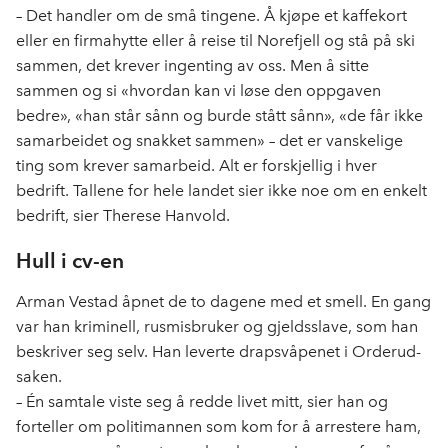
– Det handler om de små tingene. Å kjøpe et kaffekort
eller en firmahytte eller å reise til Norefjell og stå på ski
sammen, det krever ingenting av oss. Men å sitte
sammen og si «hvordan kan vi løse den oppgaven
bedre», «han står sånn og burde stått sånn», «de får ikke
samarbeidet og snakket sammen» – det er vanskelige
ting som krever samarbeid. Alt er forskjellig i hver
bedrift. Tallene for hele landet sier ikke noe om en enkelt
bedrift, sier Therese Hanvold.
Hull i cv-en
Arman Vestad åpnet de to dagene med et smell. En gang
var han kriminell, rusmisbruker og gjeldsslave, som han
beskriver seg selv. Han leverte drapsvåpenet i Orderud-
saken.
– Én samtale viste seg å redde livet mitt, sier han og
forteller om politimannen som kom for å arrestere ham,