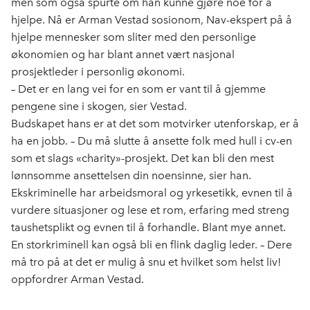
men som også spurte om han kunne gjøre noe for å
hjelpe. Nå er Arman Vestad sosionom, Nav-ekspert på å
hjelpe mennesker som sliter med den personlige
økonomien og har blant annet vært nasjonal
prosjektleder i personlig økonomi.
– Det er en lang vei for en som er vant til å gjemme
pengene sine i skogen, sier Vestad.
Budskapet hans er at det som motvirker utenforskap, er å
ha en jobb. – Du må slutte å ansette folk med hull i cv-en
som et slags «charity»-prosjekt. Det kan bli den mest
lønnsomme ansettelsen din noensinne, sier han.
Ekskriminelle har arbeidsmoral og yrkesetikk, evnen til å
vurdere situasjoner og lese et rom, erfaring med streng
taushetsplikt og evnen til å forhandle. Blant mye annet.
En storkriminell kan også bli en flink daglig leder. – Dere
må tro på at det er mulig å snu et hvilket som helst liv!
oppfordrer Arman Vestad.