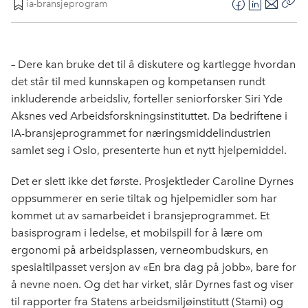
ia-bransjeprogram
F
L
E
Kop
a
i
-
len
c
n
p
e
k
o
– Dere kan bruke det til å diskutere og kartlegge hvordan
b
e
s
det står til med kunnskapen og kompetansen rundt
o
d
t
inkluderende arbeidsliv, forteller seniorforsker Siri Yde
o
I
Aksnes ved Arbeidsforskningsinstituttet. Da bedriftene i
k
n
IA-bransjeprogrammet for næringsmiddelindustrien
samlet seg i Oslo, presenterte hun et nytt hjelpemiddel.
Det er slett ikke det første. Prosjektleder Caroline Dyrnes
oppsummerer en serie tiltak og hjelpemidler som har
kommet ut av samarbeidet i bransjeprogrammet. Et
basisprogram i ledelse, et mobilspill for å lære om
ergonomi på arbeidsplassen, verneombudskurs, en
spesialtilpasset versjon av «En bra dag på jobb», bare for
å nevne noen. Og det har virket, slår Dyrnes fast og viser
til rapporter fra Statens arbeidsmiljøinstitutt (Stami) og