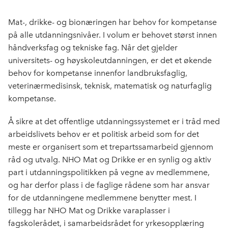
c
n
p
e
k
o
Mat-, drikke- og bionæringen har behov for kompetanse
b
e
s
på alle utdanningsnivåer. I volum er behovet størst innen
o
d
t
håndverksfag og tekniske fag. Når det gjelder
o
I
universitets- og høyskoleutdanningen, er det et økende
k
n
behov for kompetanse innenfor landbruksfaglig,
veterinærmedisinsk, teknisk, matematisk og naturfaglig
kompetanse.
Å sikre at det offentlige utdanningssystemet er i tråd med
arbeidslivets behov er et politisk arbeid som for det
meste er organisert som et trepartssamarbeid gjennom
råd og utvalg. NHO Mat og Drikke er en synlig og aktiv
part i utdanningspolitikken på vegne av medlemmene,
og har derfor plass i de faglige rådene som har ansvar
for de utdanningene medlemmene benytter mest. I
tillegg har NHO Mat og Drikke varaplasser i
fagskolerådet, i samarbeidsrådet for yrkesopplæring