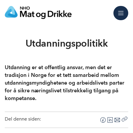
Meny
Utdanningspolitikk
Utdanning er et offentlig ansvar, men det er
tradisjon i Norge for et tett samarbeid mellom
utdanningsmyndighetene og arbeidslivets parter
for å sikre næringslivet tilstrekkelig tilgang på
kompetanse.
Del denne siden:
F
L
E
Kop
a
i
-
len