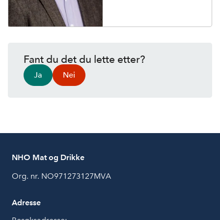
Fant du det du lette etter?
Ja
Nei
NHO Mat og Drikke
Org. nr. NO971273127MVA
Adresse