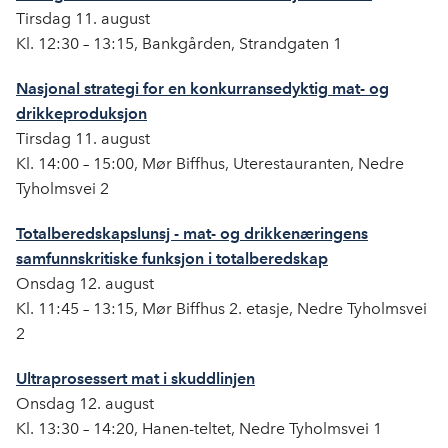
o
I
Tirsdag 11. august
k
n
Kl. 12:30 – 13:15, Bankgården, Strandgaten 1
Nasjonal strategi for en konkurransedyktig mat- og
drikkeproduksjon
Tirsdag 11. august
Kl. 14:00 – 15:00, Mør Biffhus, Uterestauranten, Nedre
Tyholmsvei 2
Totalberedskapslunsj - mat- og drikkenæringens
samfunnskritiske funksjon i totalberedskap
Onsdag 12. august
Kl. 11:45 – 13:15, Mør Biffhus 2. etasje, Nedre Tyholmsvei
2
Ultraprosessert mat i skuddlinjen
Onsdag 12. august
Kl. 13:30 – 14:20, Hanen-teltet, Nedre Tyholmsvei 1