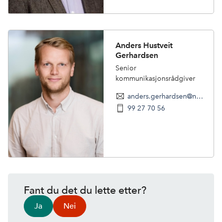
Anders Hustveit
Gerhardsen
Senior
kommunikasjonsrådgiver
anders.gerhardsen@nhomd.no
99 27 70 56
Fant du det du lette etter?
Ja
Nei