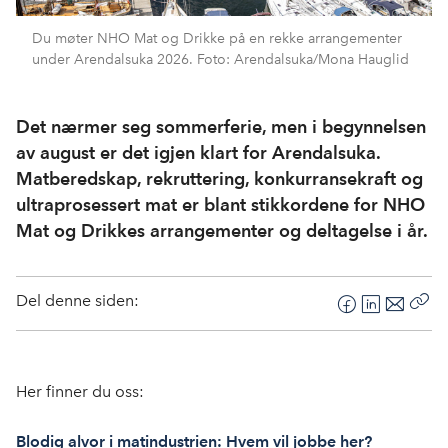
Du møter NHO Mat og Drikke på en rekke arrangementer
under Arendalsuka 2026. Foto: Arendalsuka/Mona Hauglid
Det nærmer seg sommerferie, men i begynnelsen
av august er det igjen klart for Arendalsuka.
Matberedskap, rekruttering, konkurransekraft og
ultraprosessert mat er blant stikkordene for NHO
Mat og Drikkes arrangementer og deltagelse i år.
Del denne siden:
F
L
E
Kop
a
i
-
len
c
n
p
e
k
o
Her finner du oss:
b
e
s
o
d
t
Blodig alvor i matindustrien: Hvem vil jobbe her?