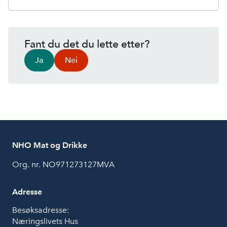
Fant du det du lette etter?
Ja
Nei
NHO Mat og Drikke
Org. nr. NO971273127MVA
Adresse
Besøksadresse:
Næringslivets Hus