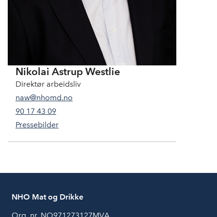
i
e
Nikolai Astrup Westlie
Direktør arbeidsliv
naw@nhomd.no
90 17 43 09
Pressebilder
NHO Mat og Drikke
Org. nr. NO971273127MVA