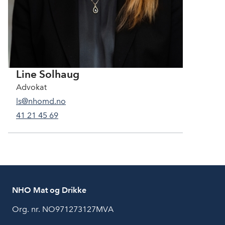
Line Solhaug
Advokat
ls@nhomd.no
41 21 45 69
NHO Mat og Drikke
Org. nr. NO971273127MVA