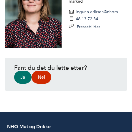
marked
ingunn.eriksen@nhomd.no
48 13 72 34
Pressebilder
Fant du det du lette etter?
Ja
Nei
NHO Mat og Drikke