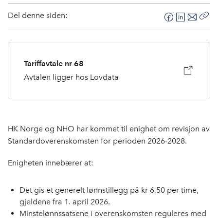
Del denne siden:
F
L
E
Kop
a
i
-
len
c
n
p
e
k
o
Tariffavtale nr 68
b
e
s
Avtalen ligger hos Lovdata
o
d
t
o
I
k
n
HK Norge og NHO har kommet til enighet om revisjon av
Standardoverenskomsten for perioden 2026-2028.
Enigheten innebærer at:
Det gis et generelt lønnstillegg på kr 6,50 per time,
gjeldene fra 1. april 2026.
Minstelønnssatsene i overenskomsten reguleres med