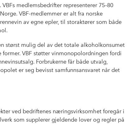
øl. VBFs medlemsbedrifter representerer 75–80
i Norge. VBF-medlemmer er alt fra norske
ennevin av egne epler, til storaktører som både
hol.
en størst mulig del av det totale alkoholkonsumet
rte former. VBF støtter vinmonopolordningen fordi
nevinsutsalg. Forbrukerne får både utvalg,
opolet er seg bevisst samfunnsansvaret når det
kter ved bedriftenes næringsvirksomhet foregår i
gelverk som supplerer gjeldende lover og regler på