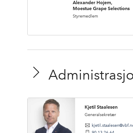
Alexander Hojem,
Moestue Grape Selections
Styremedlem
Administrasjo
Kjetil Staalesen
Generalsekretær
kjetil.staalesen@vbf.n
90 13 26 64