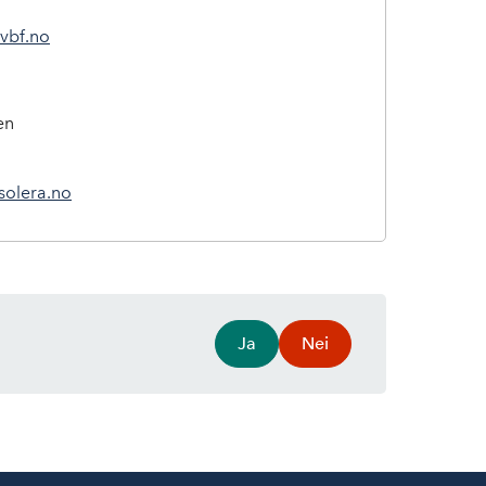
@vbf.no
en
solera.no
Ja
Nei