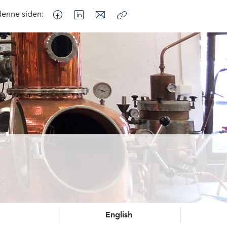
denne siden:
Kopier
lenke
English