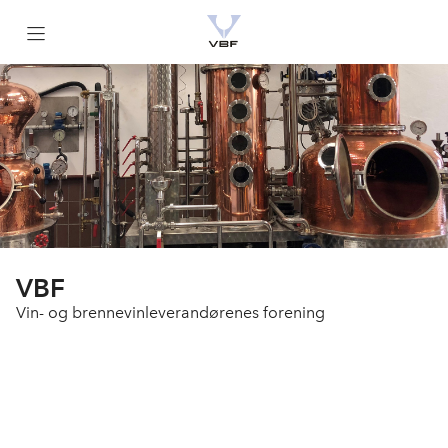
Kontakt
Om oss
Nyttige lenker
English
VBF
Vin- og brennevinleverandørenes forening