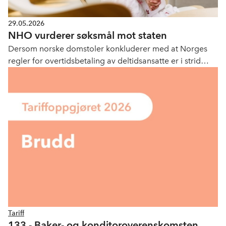
29.05.2026
NHO vurderer søksmål mot staten
Dersom norske domstoler konkluderer med at Norges
regler for overtidsbetaling av deltidsansatte er i strid
med EU-retten og bedrifter får betalingsansvar, er det
aktuelt for NHO å fremme krav om erstatning mot staten.
Tariff
133 - Baker- og konditoroverenskomsten