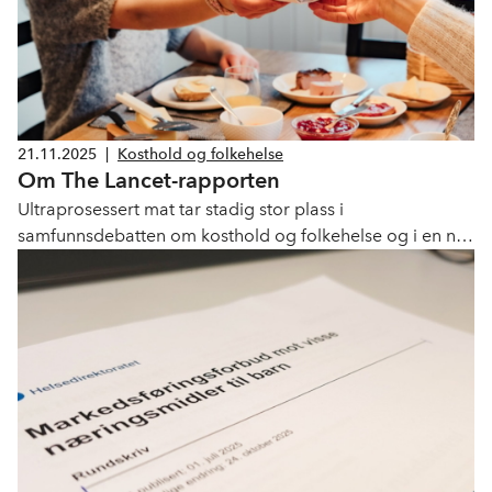
21.11.2025
|
Kosthold og folkehelse
Om The Lancet-rapporten
Ultraprosessert mat tar stadig stor plass i
samfunnsdebatten om kosthold og folkehelse og i en ny
artikkelserie fra The Lancet kritiseres mat- og
drikkeindustrien for ikke å ville legge til rette for et
sunnere kosthold.