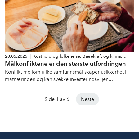
20.05.2025
|
Kosthold og folkehelse
,
Bærekraft og klima
,
Målkonfliktene er den største utfordringen
Næringspolitikk
Konflikt mellom ulike samfunnsmål skaper usikkerhet i
matnæringen og kan svekke investeringsviljen,
understreket NHO Mat og Drikke i sitt innspill til
Matsystemutvalget.
Side 1 av 6
Neste