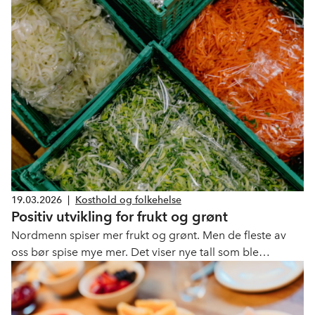
overfor barn og unge på flere punkter fordi veilederen
skaper unødvendig usikkerhet om tolkningen av
forskriften.
19.03.2026
|
Kosthold og folkehelse
Positiv utvikling for frukt og grønt
Nordmenn spiser mer frukt og grønt. Men de fleste av
oss bør spise mye mer. Det viser nye tall som ble
presentert på fagdagen for frukt og grønt torsdag 19.
mars.