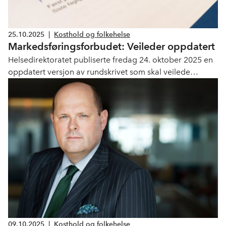
25.10.2025
|
Kosthold og folkehelse
Markedsføringsforbudet: Veileder oppdatert
Helsedirektoratet publiserte fredag 24. oktober 2025 en
oppdatert versjon av rundskrivet som skal veilede
bedrifter i forbudet mot markedsføring av usunn mat og
drikke.
09.10.2025
|
Kosthold og folkehelse