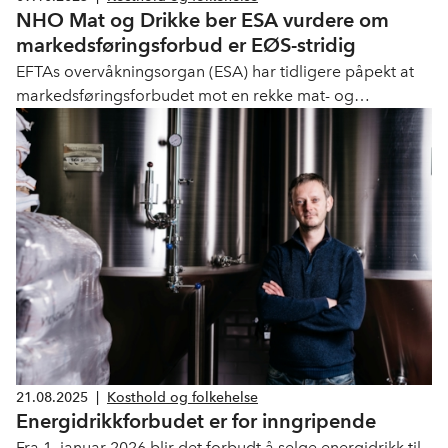
NHO Mat og Drikke ber ESA vurdere om
markedsføringsforbud er EØS-stridig
EFTAs overvåkningsorgan (ESA) har tidligere påpekt at
markedsføringsforbudet mot en rekke mat- og
drikkevarer rettet mot barn kan være for inngripende. Nå
ber NHO Mat og Drikke overvåkingsorganet om en
avklaring.
21.08.2025
|
Kosthold og folkehelse
Energidrikkforbudet er for inngripende
Fra 1. januar 2026 blir det forbudt å selge energidrikk til