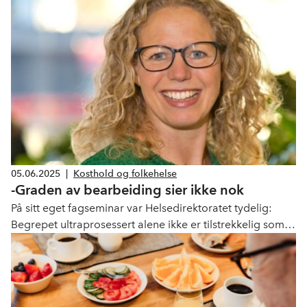
05.06.2025
|
Kosthold og folkehelse
-Graden av bearbeiding sier ikke nok
På sitt eget fagseminar var Helsedirektoratet tydelig:
Begrepet ultraprosessert alene ikke er tilstrekkelig som
pekepinn på hva som er sunt eller usunt.